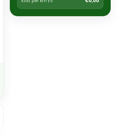
Kost per km EV
€0,00