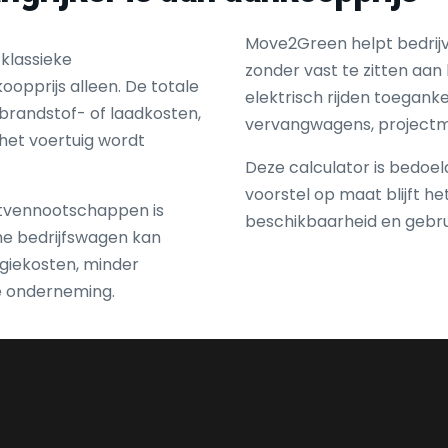
Move2Green helpt bedrijve
klassieke
zonder vast te zitten aan
opprijs alleen. De totale
elektrisch rijden toegankeli
 brandstof- of laadkosten,
vervangwagens, projectma
het voertuig wordt
Deze calculator is bedoeld
voorstel op maat blijft he
ntvennootschappen is
beschikbaarheid en gebrui
che bedrijfswagen kan
rgiekosten, minder
e onderneming.