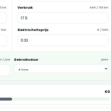
Verbruik
100 km
kWh / 100 km
Elektriciteitsprijs
 liter
€ / kWh
Gebruiksduur
m / jaar
jaren
€0