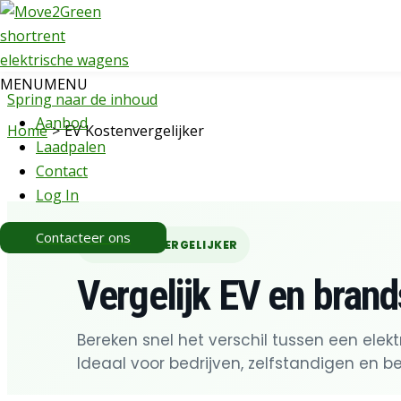
MENU
MENU
Spring naar de inhoud
Aanbod
Home
EV Kostenvergelijker
Laadpalen
Contact
Log In
Contacteer ons
EV KOSTENVERGELIJKER
Vergelijk EV en brand
Bereken snel het verschil tussen een ele
Ideaal voor bedrijven, zelfstandigen en bes