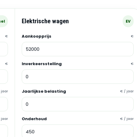
Elektrische wagen
sel
EV
Aankoopprijs
€
€
Inverkeersstelling
€
€
Jaarlijkse belasting
 jaar
€ / jaar
Onderhoud
 jaar
€ / jaar